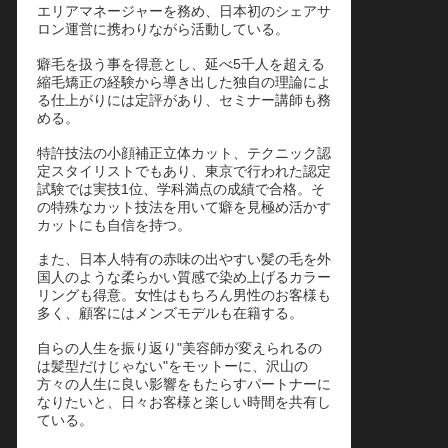
エリアマネージャーを務め、日本初のシェアサ
ロン運営に携わりながら活動している。
癖毛を扱う事を得意とし、延べ5千人を超える
縮毛矯正の経験から導き出した独自の理論によ
る仕上がりには定評があり、セミナー講師も務
める。
特許技法の小顔補正立体カット、テクニック認
定スタイリストでもあり、東京で行われた認定
試験では実技1位、学科満点の成績で合格。そ
の特殊なカット技法を用いて癖を見極め活かす
カットにも自信を持つ。
また、日本人特有の赤味の出やすい髪の毛を外
国人のような柔らかい質感で染め上げるカラー
リングも得意。女性はもちろん男性のお客様も
多く、顧客にはメンズモデルも在籍する。
自らの人生を振り返り"美容師が変えられるの
は髪型だけじゃない"をモットーに、沢山の
方々の人生に良い影響をもたらすパートナーに
なりたいと、日々お客様と楽しい時間を共有し
ている。