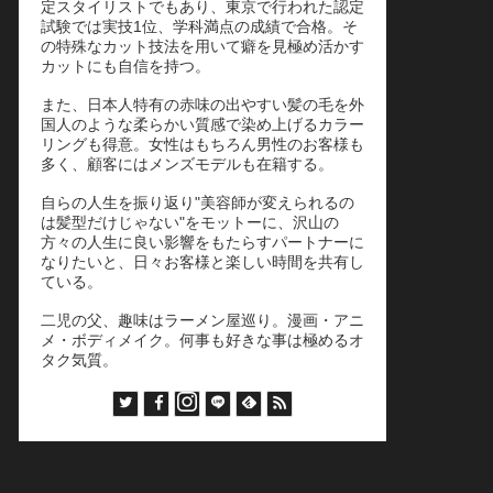
定スタイリストでもあり、東京で行われた認定
試験では実技1位、学科満点の成績で合格。そ
の特殊なカット技法を用いて癖を見極め活かす
カットにも自信を持つ。
また、日本人特有の赤味の出やすい髪の毛を外
国人のような柔らかい質感で染め上げるカラー
リングも得意。女性はもちろん男性のお客様も
多く、顧客にはメンズモデルも在籍する。
自らの人生を振り返り"美容師が変えられるの
は髪型だけじゃない"をモットーに、沢山の
方々の人生に良い影響をもたらすパートナーに
なりたいと、日々お客様と楽しい時間を共有し
ている。
二児の父、趣味はラーメン屋巡り。漫画・アニ
メ・ボディメイク。何事も好きな事は極めるオ
タク気質。