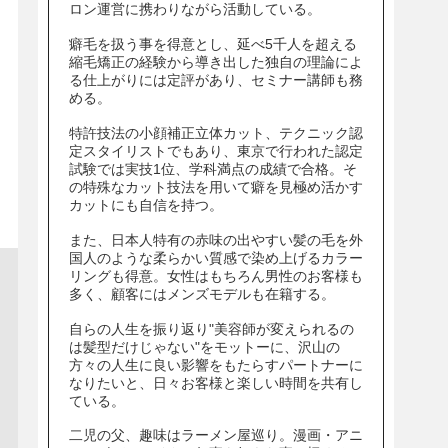
ロン運営に携わりながら活動している。
癖毛を扱う事を得意とし、延べ5千人を超える
縮毛矯正の経験から導き出した独自の理論によ
る仕上がりには定評があり、セミナー講師も務
める。
特許技法の小顔補正立体カット、テクニック認
定スタイリストでもあり、東京で行われた認定
試験では実技1位、学科満点の成績で合格。そ
の特殊なカット技法を用いて癖を見極め活かす
カットにも自信を持つ。
また、日本人特有の赤味の出やすい髪の毛を外
国人のような柔らかい質感で染め上げるカラー
リングも得意。女性はもちろん男性のお客様も
多く、顧客にはメンズモデルも在籍する。
自らの人生を振り返り"美容師が変えられるの
は髪型だけじゃない"をモットーに、沢山の
方々の人生に良い影響をもたらすパートナーに
なりたいと、日々お客様と楽しい時間を共有し
ている。
二児の父、趣味はラーメン屋巡り。漫画・アニ