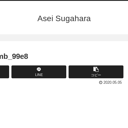
Asei Sugahara
b_99e8
LINE
コピー
2020.05.05