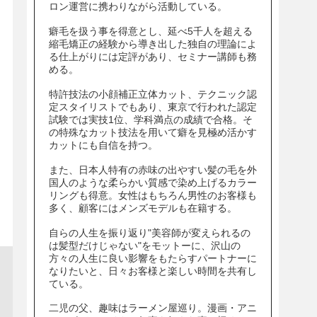
ロン運営に携わりながら活動している。
癖毛を扱う事を得意とし、延べ5千人を超える
縮毛矯正の経験から導き出した独自の理論によ
る仕上がりには定評があり、セミナー講師も務
める。
特許技法の小顔補正立体カット、テクニック認
定スタイリストでもあり、東京で行われた認定
試験では実技1位、学科満点の成績で合格。そ
の特殊なカット技法を用いて癖を見極め活かす
カットにも自信を持つ。
また、日本人特有の赤味の出やすい髪の毛を外
国人のような柔らかい質感で染め上げるカラー
リングも得意。女性はもちろん男性のお客様も
多く、顧客にはメンズモデルも在籍する。
自らの人生を振り返り"美容師が変えられるの
は髪型だけじゃない"をモットーに、沢山の
方々の人生に良い影響をもたらすパートナーに
なりたいと、日々お客様と楽しい時間を共有し
ている。
二児の父、趣味はラーメン屋巡り。漫画・アニ