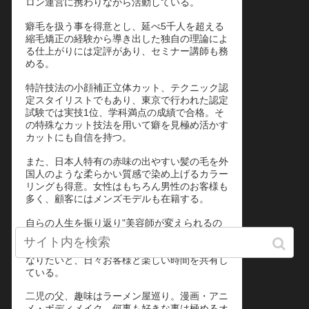
ロン運営に携わりながら活動している。
癖毛を扱う事を得意とし、延べ5千人を超える
縮毛矯正の経験から導き出した独自の理論によ
る仕上がりには定評があり、セミナー講師も務
める。
特許技法の小顔補正立体カット、テクニック認
定スタイリストでもあり、東京で行われた認定
試験では実技1位、学科満点の成績で合格。そ
の特殊なカット技法を用いて癖を見極め活かす
カットにも自信を持つ。
また、日本人特有の赤味の出やすい髪の毛を外
国人のような柔らかい質感で染め上げるカラー
リングも得意。女性はもちろん男性のお客様も
多く、顧客にはメンズモデルも在籍する。
自らの人生を振り返り"美容師が変えられるの
は髪型だけじゃない"をモットーに、沢山の
方々の人生に良い影響をもたらすパートナーに
なりたいと、日々お客様と楽しい時間を共有し
ている。
二児の父、趣味はラーメン屋巡り。漫画・アニ
メ・ボディメイク。何事も好きな事は極めるオ