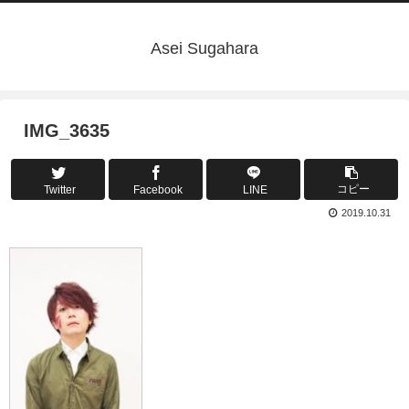
Asei Sugahara
IMG_3635
コピー
Twitter
Facebook
LINE
2019.10.31