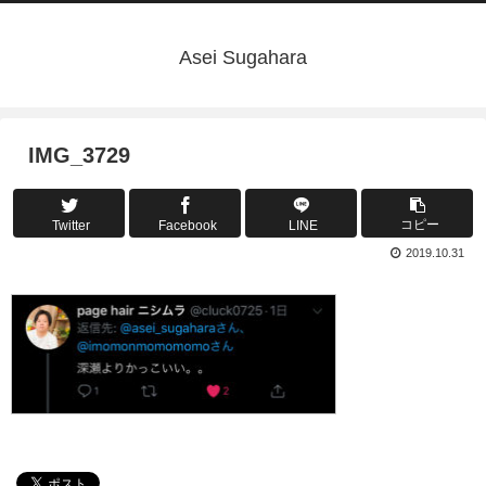
Asei Sugahara
IMG_3729
コピー
Twitter
Facebook
LINE
2019.10.31