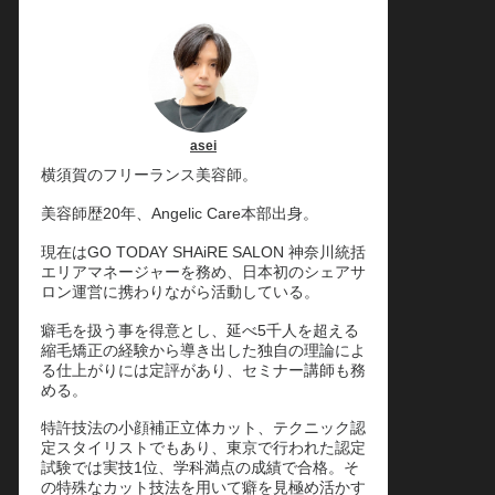
asei
横須賀のフリーランス美容師。
美容師歴20年、Angelic Care本部出身。
現在はGO TODAY SHAiRE SALON 神奈川統括
エリアマネージャーを務め、日本初のシェアサ
ロン運営に携わりながら活動している。
癖毛を扱う事を得意とし、延べ5千人を超える
縮毛矯正の経験から導き出した独自の理論によ
る仕上がりには定評があり、セミナー講師も務
める。
特許技法の小顔補正立体カット、テクニック認
定スタイリストでもあり、東京で行われた認定
試験では実技1位、学科満点の成績で合格。そ
の特殊なカット技法を用いて癖を見極め活かす