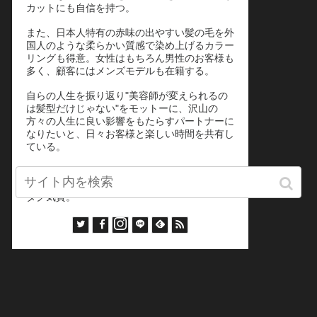
カットにも自信を持つ。
また、日本人特有の赤味の出やすい髪の毛を外
国人のような柔らかい質感で染め上げるカラー
リングも得意。女性はもちろん男性のお客様も
多く、顧客にはメンズモデルも在籍する。
自らの人生を振り返り"美容師が変えられるの
は髪型だけじゃない"をモットーに、沢山の
方々の人生に良い影響をもたらすパートナーに
なりたいと、日々お客様と楽しい時間を共有し
ている。
二児の父、趣味はラーメン屋巡り。漫画・アニ
メ・ボディメイク。何事も好きな事は極めるオ
タク気質。