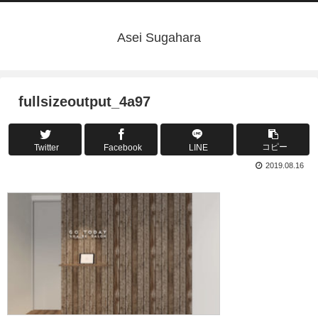
Asei Sugahara
fullsizeoutput_4a97
コピー
Twitter
Facebook
LINE
2019.08.16