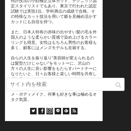
特許技法の小顔補正立体カット、テクニック認
定スタイリストでもあり、東京で行われた認定
試験では実技1位、学科満点の成績で合格。そ
の特殊なカット技法を用いて癖を見極め活かす
カットにも自信を持つ。
また、日本人特有の赤味の出やすい髪の毛を外
国人のような柔らかい質感で染め上げるカラー
リングも得意。女性はもちろん男性のお客様も
多く、顧客にはメンズモデルも在籍する。
自らの人生を振り返り"美容師が変えられるの
は髪型だけじゃない"をモットーに、沢山の
方々の人生に良い影響をもたらすパートナーに
なりたいと、日々お客様と楽しい時間を共有し
ている。
二児の父、趣味はラーメン屋巡り。漫画・アニ
メ・ボディメイク。何事も好きな事は極めるオ
タク気質。