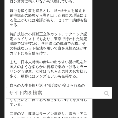
ロン運営に携わりながら活動している。
癖毛を扱う事を得意とし、延べ5千人を超える
縮毛矯正の経験から導き出した独自の理論によ
る仕上がりには定評があり、セミナー講師も務
める。
特許技法の小顔補正立体カット、テクニック認
定スタイリストでもあり、東京で行われた認定
試験では実技1位、学科満点の成績で合格。そ
の特殊なカット技法を用いて癖を見極め活かす
カットにも自信を持つ。
また、日本人特有の赤味の出やすい髪の毛を外
国人のような柔らかい質感で染め上げるカラー
リングも得意。女性はもちろん男性のお客様も
多く、顧客にはメンズモデルも在籍する。
自らの人生を振り返り"美容師が変えられるの
は髪型だけじゃない"をモットーに、沢山の
方々の人生に良い影響をもたらすパートナーに
なりたいと、日々お客様と楽しい時間を共有し
ている。
二児の父、趣味はラーメン屋巡り。漫画・アニ