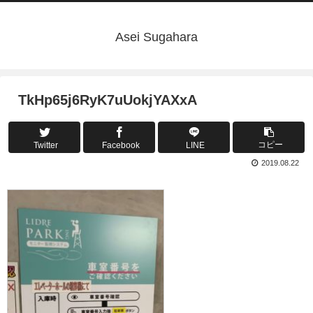
Asei Sugahara
TkHp65j6RyK7uUokjYAXxA
コピー
Twitter
Facebook
LINE
2019.08.22